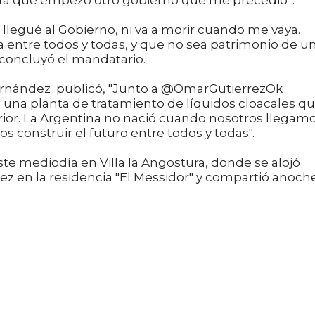
 obra que empezó otro gobierno que me precedió”.
 llegué al Gobierno, ni va a morir cuando me vaya.
 entre todos y todas, y que no sea patrimonio de u
, concluyó el mandatario.
ernández publicó, "Junto a @OmarGutierrezOk
 una planta de tratamiento de líquidos cloacales q
or. La Argentina no nació cuando nosotros llegamo
construir el futuro entre todos y todas".
te mediodía en Villa la Angostura, donde se alojó
ez en la residencia "El Messidor" y compartió anoch