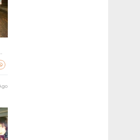
.
 Ago
a