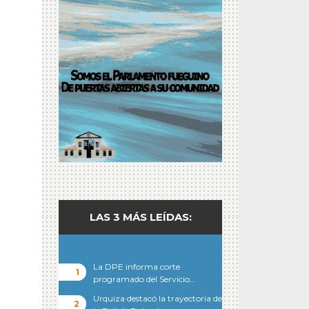
LAS 3 MÁS LEÍDAS:
La DPE informa corte
programado del Servicio…
Urquiza destacó la trayectoria de