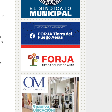
nos
ue
s.
e