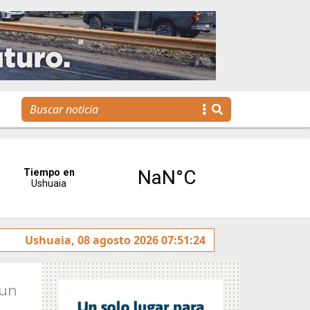
ulado sobre la avenida Héroes de Malvinas
Ushuaia, 08 agosto 2026 07:51:24
Gobierno i
Jun