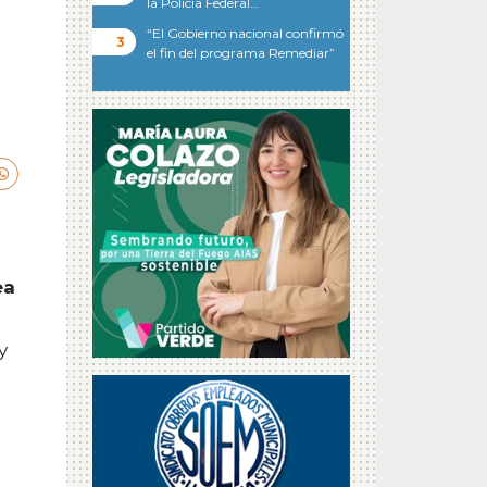
la Policía Federal…
“El Gobierno nacional confirmó
el fin del programa Remediar”
ea
y