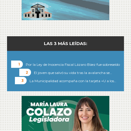
LAS 3 MÁS LEÍDAS:
Por la Ley de Inocencia Fiscal Lázaro Báez fue sobreseído
El joven que salvó su vida tras la avalancha se…
La Municipalidad acompaña con la tarjeta +U a los…