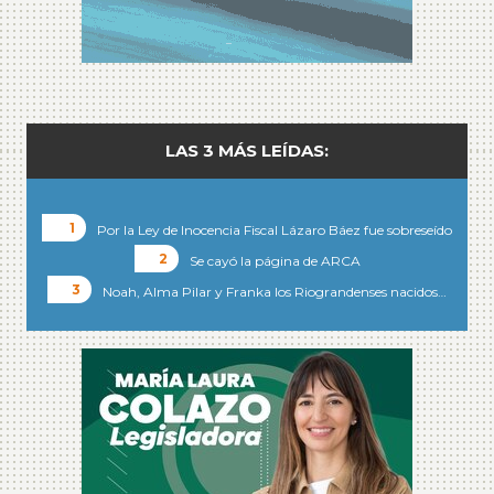
LAS 3 MÁS LEÍDAS:
Por la Ley de Inocencia Fiscal Lázaro Báez fue sobreseído
Se cayó la página de ARCA
Noah, Alma Pilar y Franka los Riograndenses nacidos…