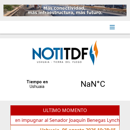
ULTIMO MOMENTO
den impugnar al Senador Joaquín Benegas Lynch por “conflict
Ushuaia, 06 agosto 2026 10:28:15