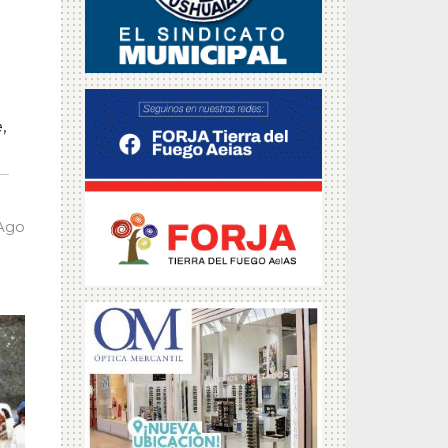
a
,
 Ago