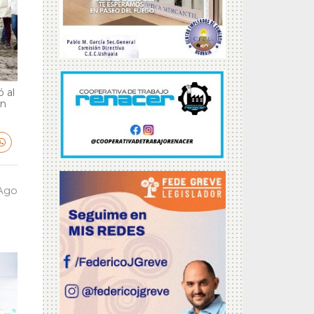
 al
en
 Ago