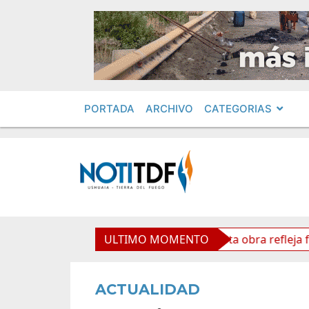
PORTADA
ARCHIVO
CATEGORIAS
so Cardenal Samoré
ULTIMO MOMENTO
Vuoto: “Esta obra refleja futuro y
ACTUALIDAD