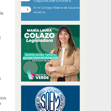
Fueguinas pide sumarse al…
En el Consejo Federal de Salud se
revisó la…
de
l
s
u
ios
s