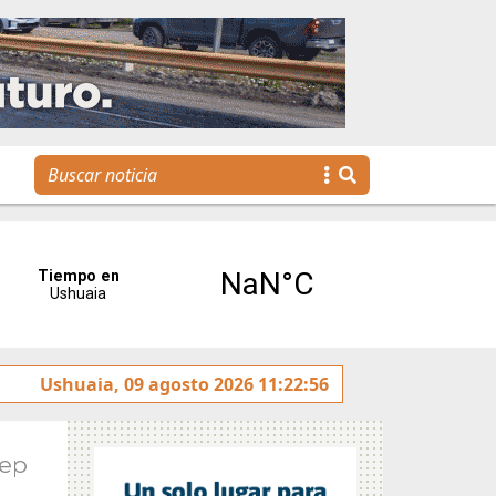
Ushuaia, 09 agosto 2026 11:22:56
La voz de Tolhuin llegó al Congreso de la Nación a t
Sep