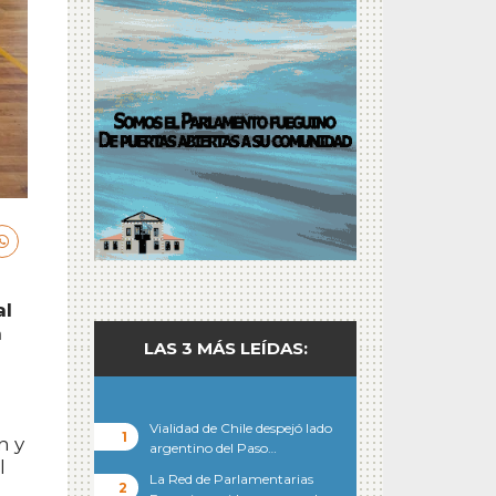
al
a
LAS 3 MÁS LEÍDAS:
Vialidad de Chile despejó lado
n y
argentino del Paso…
l
La Red de Parlamentarias