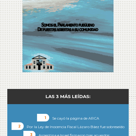
LAS 3 MÁS LEÍDAS:
Se cayó la página de ARCA
Por la Ley de Inocencia Fiscal Lázaro Báez fue sobreseído
Argentina e Israel firmaron tres acuerdos:…