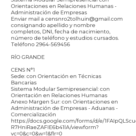
Orientaciones en Relaciones Humanas -
Administración de Empresas
Enviar mail a censnro2tolhuin@gmail.com
consignando apellido y nombre
completos, DNI, fecha de nacimiento,
número de teléfono y estudios cursados.
Teléfono 2964-569456
RÍO GRANDE
CENS N°1
Sede: con Orientación en Técnicas
Bancarias
Sistema Modular Semipresencial: con
Orientación en Relaciones Humanas
Anexo Margen Sur: con Orientaciones en
Administración de Empresas - Aduanas -
Comercialización
https://docs.google.com/forms/d/e/1FAIpQ
R7HniRaeZAFIE6b41lA/viewform?
vc=0&c=0&w=1&flr=0