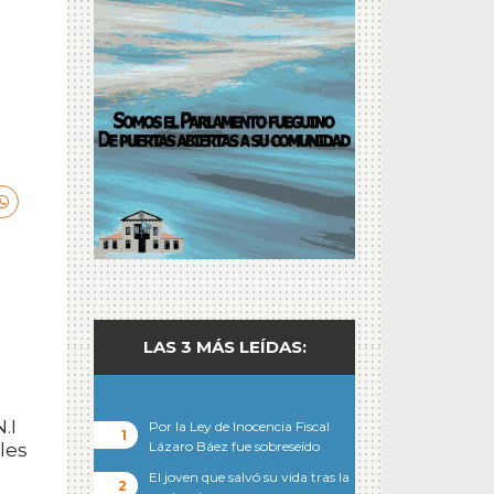
LAS 3 MÁS LEÍDAS:
.I
Por la Ley de Inocencia Fiscal
Lázaro Báez fue sobreseído
les
El joven que salvó su vida tras la