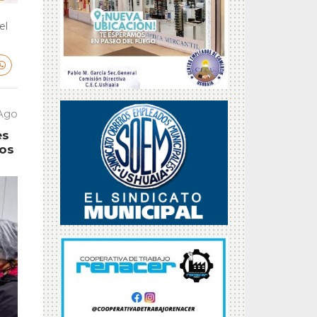
el
 Ago
es
tos