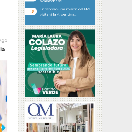
avalancha se…
En febrero una misión del FMI
visitará la Argentina…
 Ago
ia