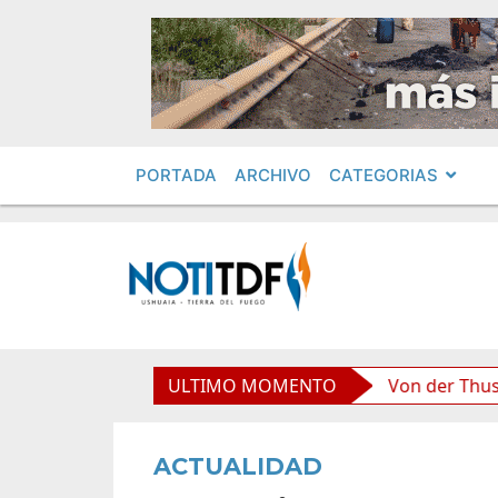
PORTADA
ARCHIVO
CATEGORIAS
d boliviana”, afirmó Becerra
ULTIMO MOMENTO
Von der Thusen anunció
ACTUALIDAD