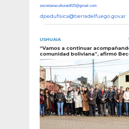
secretariaculturatdf20@gmail.
com
dpedufisica@tierradelfuego.
gov.ar
USHUAIA
“Vamos a continuar acompañando
comunidad boliviana”, afirmó Bec