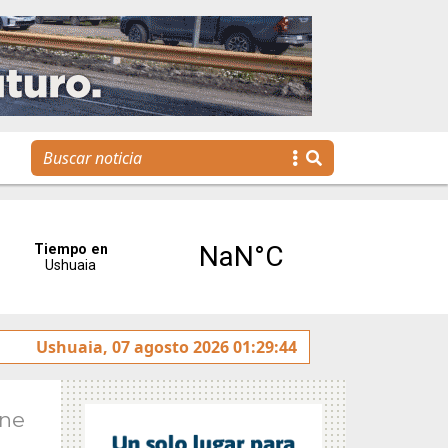
Se realizó la reunión de Labor Parlamentaria previa a la 
Ushuaia, 07 agosto 2026 01:29:44
Ene