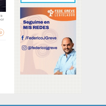
va
por