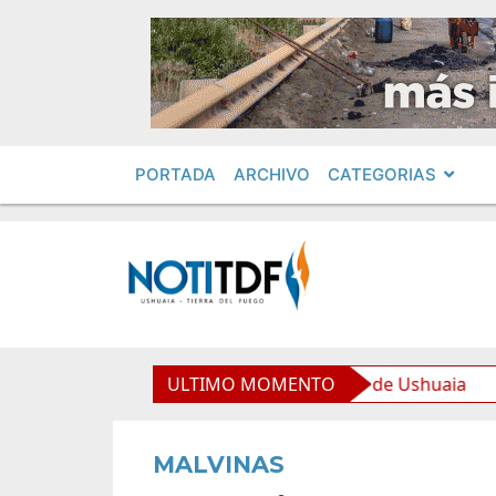
PORTADA
ARCHIVO
CATEGORIAS
 equipamiento para la Nueva Usina de Ushuaia
ULTIMO MOMENTO
El Go
MALVINAS