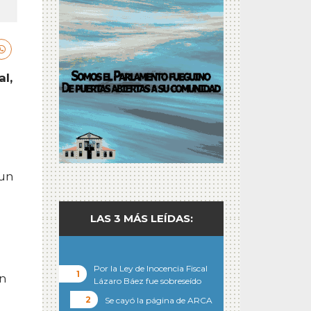
al,
 un
LAS 3 MÁS LEÍDAS:
Por la Ley de Inocencia Fiscal
en
Lázaro Báez fue sobreseído
Se cayó la página de ARCA