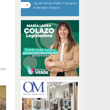
Ley de Tierras: Piden impugnar
al Senador Joaquín…
 Ago