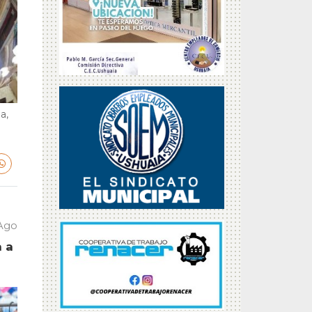
a,
 Ago
a a