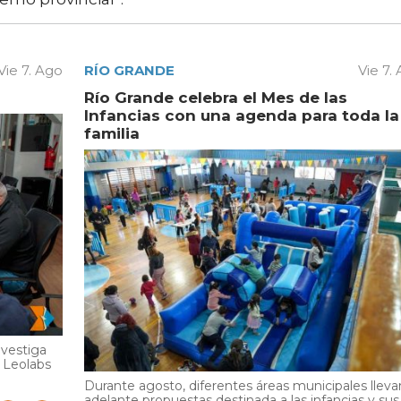
Vie 7. Ago
RÍO GRANDE
Vie 7.
Río Grande celebra el Mes de las
Infancias con una agenda para toda la
familia
nvestiga
y Leolabs
Durante agosto, diferentes áreas municipales lleva
adelante propuestas destinada a las infancias y sus