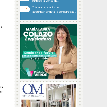
impide la venta de…
“Vamos a continuar
acompañando a la comunidad…
 el
os
or