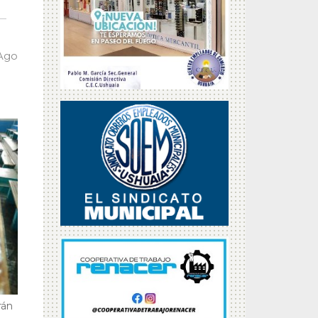
 Ago
rán