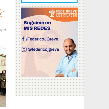
 Ago
a