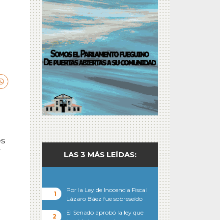
a
es
r
LAS 3 MÁS LEÍDAS:
Por la Ley de Inocencia Fiscal
Lázaro Báez fue sobreseído
El Senado aprobó la ley que