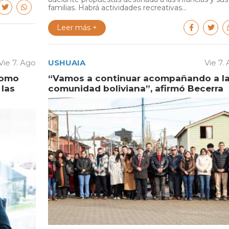
familias. Habrá actividades recreativas...
Leer más +
Vie 7. Ago
USHUAIA
Vie 7.
como
“Vamos a continuar acompañando a l
las
comunidad boliviana”, afirmó Becerra