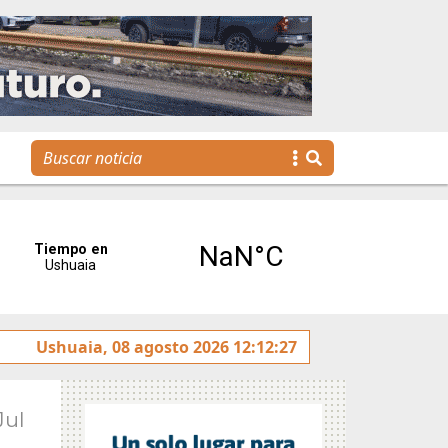
rotulado sobre la avenida Héroes de Malvinas
Ushuaia, 08 agosto 2026 12:12:27
Gobier
Jul