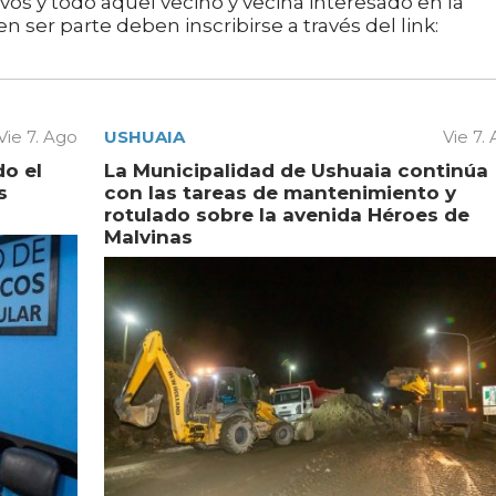
ivos y todo aquel vecino y vecina interesado en la
n ser parte deben inscribirse a través del link:
Vie 7. Ago
USHUAIA
Vie 7.
do el
La Municipalidad de Ushuaia continúa
s
con las tareas de mantenimiento y
rotulado sobre la avenida Héroes de
Malvinas