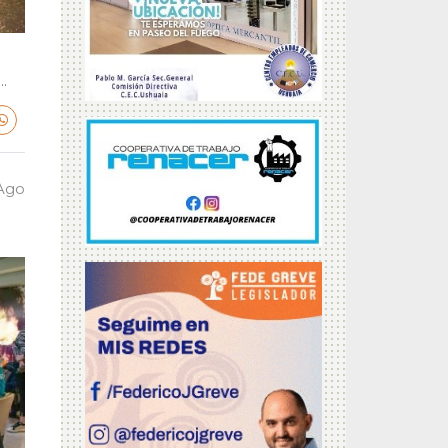
.
 Ago
a