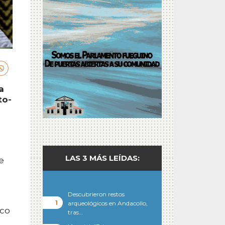
a
to-
LAS 3 MÁS LEÍDAS:
e
Descubrieron restos
arqueológicos en Andacollo,
ico
tras…