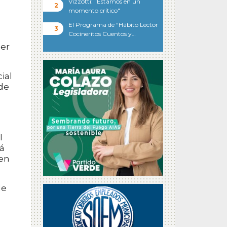
Vizzotti: "Estamos en un
momento crítico"
El Programa de “Hábito Lector
Cocineritos Cuentos y…
der
ial
de
l
tá
ben
de