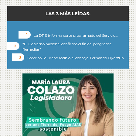
LAS 3 MÁS LEÍDAS:
La DPE informa corte programado del Servicio…
“El Gobierno nacional confirmó el fin del programa
Remediar”
Federico Sciurano recibió al concejal Fernando Oyarzun