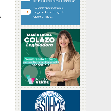
el fin del programa Remediar”
“Queremos que cada
riograndense tenga la
o
oportunidad…