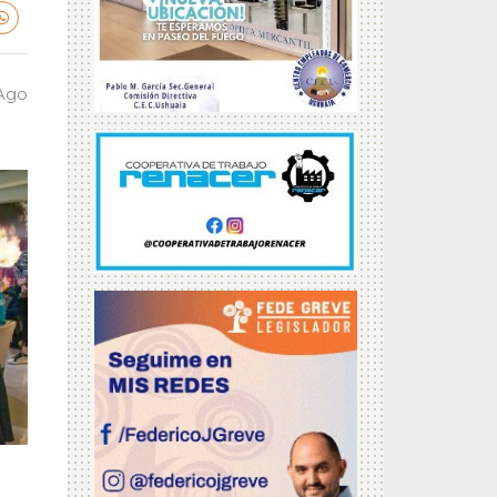
 Ago
a