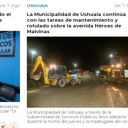
Vie 7. Ago
USHUAIA
Vie 7.
do el
La Municipalidad de Ushuaia continúa
s
con las tareas de mantenimiento y
rotulado sobre la avenida Héroes de
Malvinas
aboratorio
cular "Dr.
La Municipalidad de Ushuaia, a través de la
Subsecretaría de Servicios Públicos, llevó adelante
durante la noche del jueves y la madrugada del vie..