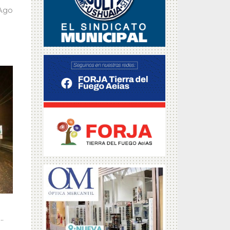
 Ago
.