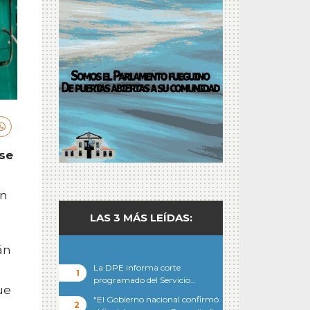
se
en
LAS 3 MÁS LEÍDAS:
án
La DPE informa corte
programado del Servicio…
ue
“El Gobierno nacional confirmó