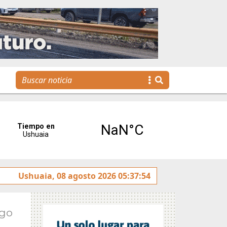
 rotulado sobre la avenida Héroes de Malvinas
Ushuaia, 08 agosto 2026 05:37:54
Gobie
Ago