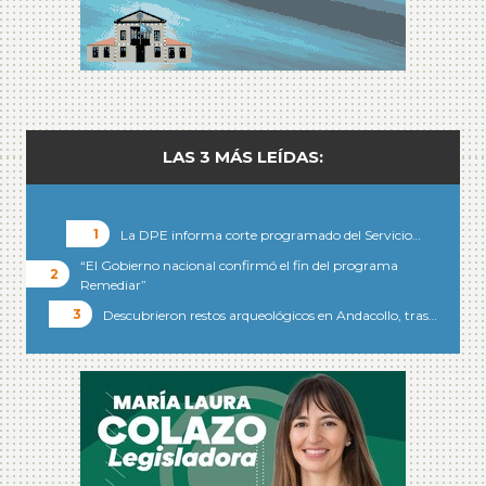
LAS 3 MÁS LEÍDAS:
La DPE informa corte programado del Servicio…
“El Gobierno nacional confirmó el fin del programa
Remediar”
Descubrieron restos arqueológicos en Andacollo, tras…