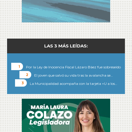
LAS 3 MÁS LEÍDAS:
Por la Ley de Inocencia Fiscal Lázaro Báez fue sobreseído
El joven que salvó su vida tras la avalancha se…
La Municipalidad acompaña con la tarjeta +U a los…