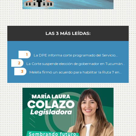
LAS 3 MÁS LEÍDAS:
La DPE informa corte programado del Servicio…
La Corte suspende elección de gobernador en Tucumán…
Melella firmó un acuerdo para habilitar la Ruta 7 en…