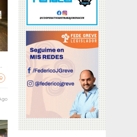
.
 Ago
a