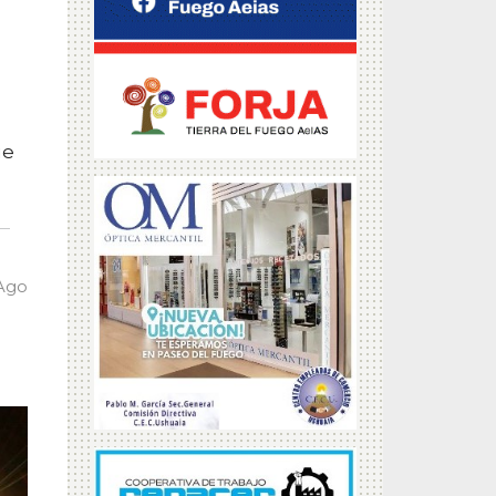
ue
 Ago