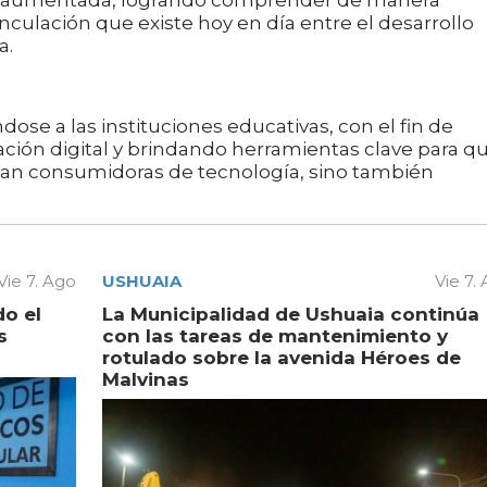
d aumentada, logrando comprender de manera
inculación que existe hoy en día entre el desarrollo
a.
ose a las instituciones educativas, con el fin de
ación digital y brindando herramientas clave para q
ean consumidoras de tecnología, sino también
Vie 7. Ago
USHUAIA
Vie 7.
do el
La Municipalidad de Ushuaia continúa
s
con las tareas de mantenimiento y
rotulado sobre la avenida Héroes de
Malvinas