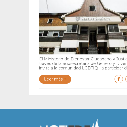
El Ministerio de Bienestar Ciudadano y Justic
través de la Subsecretaría de Género y Diver
invita a la comunidad LGBTIQ+ a participar de
Leer más +