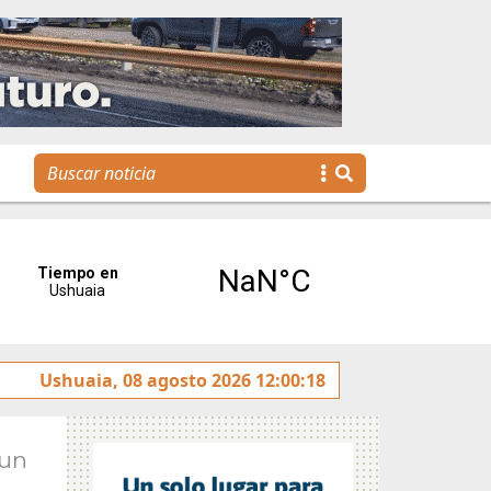
rotulado sobre la avenida Héroes de Malvinas
Ushuaia, 08 agosto 2026 12:00:18
Gobiern
Jun