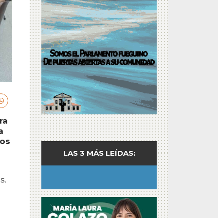
ra
a
ños
LAS 3 MÁS LEÍDAS:
s.