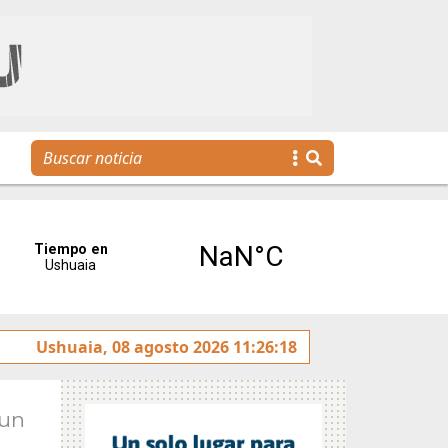
o sobre la avenida Héroes de Malvinas
Ushuaia, 08 agosto 2026 11:26:18
Gobierno invit
Jun