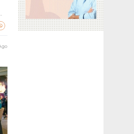
.
 Ago
a