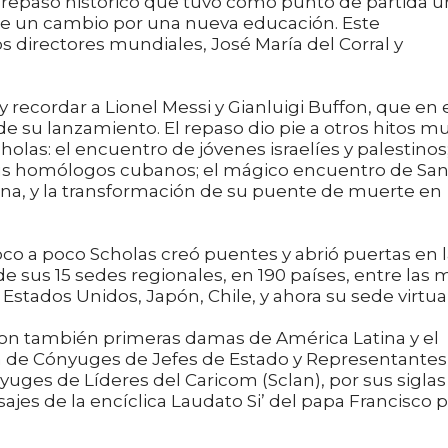
 repaso histórico que tuvo como punto de partida u
 de un cambio por una nueva educación. Este
directores mundiales, José María del Corral y
 recordar a Lionel Messi y Gianluigi Buffon, que en 
de su lanzamiento. El repaso dio pie a otros hitos m
cholas: el encuentro de jóvenes israelíes y palestinos;
us homólogos cubanos; el mágico encuentro de Sa
ina, y la transformación de su puente de muerte en
o a poco Scholas creó puentes y abrió puertas en l
e sus 15 sedes regionales, en 190 países, entre las 
Estados Unidos, Japón, Chile, y ahora su sede virtual
aron también primeras damas de América Latina y el
za de Cónyuges de Jefes de Estado y Representantes 
uges de Líderes del Caricom (Sclan), por sus siglas
sajes de la encíclica Laudato Si’ del papa Francisco 