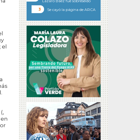
na
Lázaro Báez fue sobreseído
Se cayó la página de ARCA
el
uy
 el
n
a
más
.
(,
 en
por