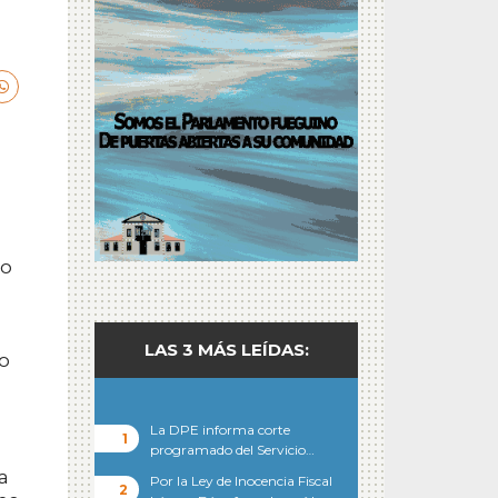
ro
n
LAS 3 MÁS LEÍDAS:
mo
La DPE informa corte
programado del Servicio…
a
Por la Ley de Inocencia Fiscal