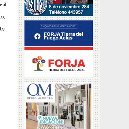
il;
z
o,
te