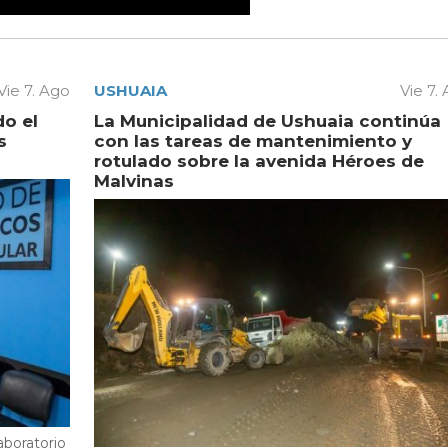
Vie 7. Ago
USHUAIA
Vie 7.
do el
La Municipalidad de Ushuaia continúa
s
con las tareas de mantenimiento y
rotulado sobre la avenida Héroes de
Malvinas
aboratorio