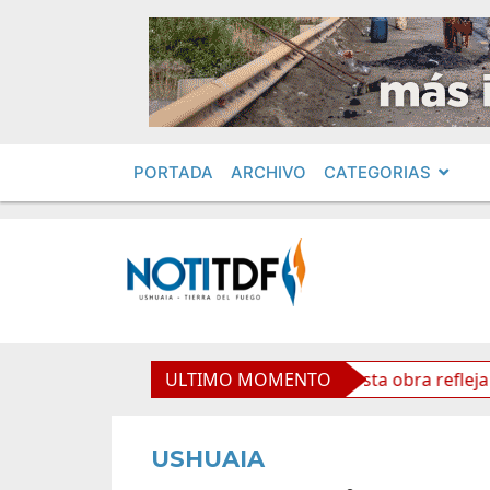
PORTADA
ARCHIVO
CATEGORIAS
 Cardenal Samoré
ULTIMO MOMENTO
Vuoto: “Esta obra refleja futuro y v
USHUAIA