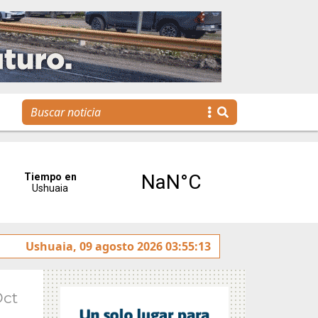
La voz de Tolhuin llegó al Congreso de la Nación a tr
Ushuaia, 09 agosto 2026 03:55:13
Oct