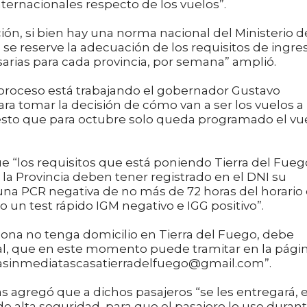
ternacionales respecto de los vuelos”.
ón, si bien hay una norma nacional del Ministerio d
 se reserve la adecuación de los requisitos de ingre
sarias para cada provincia, por semana” amplió.
 proceso está trabajando el gobernador Gustavo
ra tomar la decisión de cómo van a ser los vuelos a
esto que para octubre solo queda programado el vu
e “los requisitos que está poniendo Tierra del Fueg
 la Provincia deben tener registrado en el DNI su
una PCR negativa de no más de 72 horas del horario
 un test rápido IGM negativo e IGG positivo”.
sona no tenga domicilio en Tierra del Fuego, debe
al, que en este momento puede tramitar en la pági
asinmediatascasatierradelfuego@gmail.com”.
ias agregó que a dichos pasajeros “se les entregará, 
de alta seguridad, para que el pasajero lo use duran