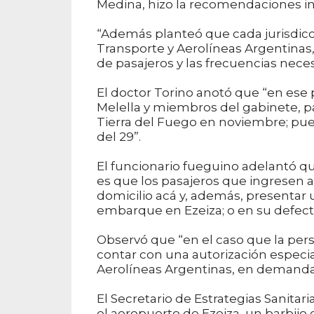
Medina, hizo la recomendaciones in
“Además planteó que cada jurisdicci
Transporte y Aerolíneas Argentinas,
de pasajeros y las frecuencias nece
El doctor Torino anotó que “en ese
Melella y miembros del gabinete, pa
Tierra del Fuego en noviembre; pu
del 29”.
El funcionario fueguino adelantó qu
es que los pasajeros que ingresen a
domicilio acá y, además, presentar 
embarque en Ezeiza; o en su defecto
Observó que “en el caso que la per
contar con una autorización especi
Aerolíneas Argentinas, en demand
El Secretario de Estrategias Sanitar
el aeropuerto de Ezeiza, un barbijo 