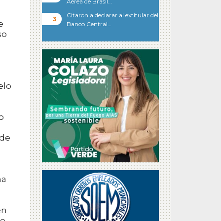
Aérea de Brasil…
Citaron a declarar al extitular del
e
Banco Central…
so
elo
o
 de
na
en
te