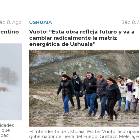
áb 8. Ago
USHUAIA
Sáb 8.
gentino
Vuoto: “Esta obra refleja futuro y va a
cambiar radicalmente la matriz
energética de Ushuaia”
ridades
s que
El Intendente de Ushuaia, Walter Vuoto, acompañó
dad...
gobernador de Tierra del Fuego, Gustavo Melella, 