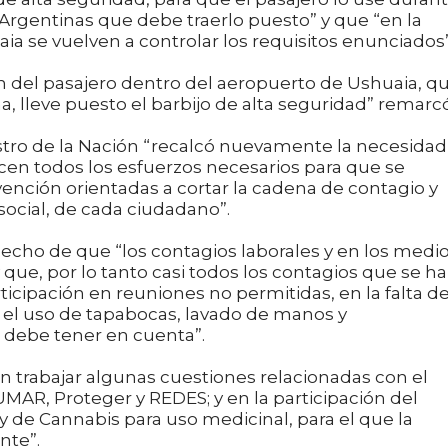
 Argentinas que debe traerlo puesto” y que “en la
ia se vuelven a controlar los requisitos enunciados”
ón del pasajero dentro del aeropuerto de Ushuaia, q
, lleve puesto el barbijo de alta seguridad” remarcó
istro de la Nación “recalcó nuevamente la necesidad
licen todos los esfuerzos necesarios para que se
ención orientadas a cortar la cadena de contagio y
ocial, de cada ciudadano”.
echo de que “los contagios laborales y en los medi
y que, por lo tanto casi todos los contagios que se h
ticipación en reuniones no permitidas, en la falta d
 el uso de tapabocas, lavado de manos y
e debe tener en cuenta”.
en trabajar algunas cuestiones relacionadas con el
MAR, Proteger y REDES; y en la participación del
 de Cannabis para uso medicinal, para el que la
nte”.