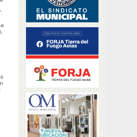
.
ue
.
os
an
e