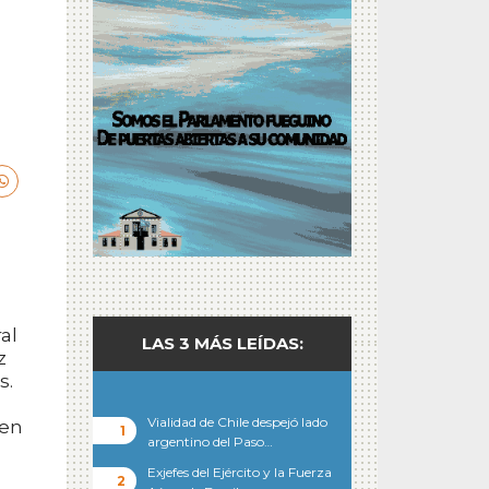
al
LAS 3 MÁS LEÍDAS:
z
s.
Vialidad de Chile despejó lado
ien
argentino del Paso…
Exjefes del Ejército y la Fuerza