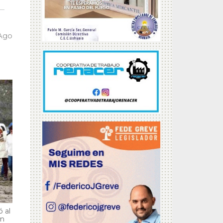
 Ago
 al
en