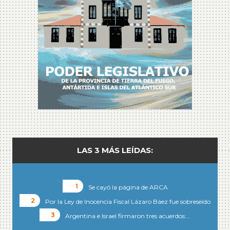
LAS 3 MÁS LEÍDAS:
Se cayó la página de ARCA
Por la Ley de Inocencia Fiscal Lázaro Báez fue sobreseído
Argentina e Israel firmaron tres acuerdos:…