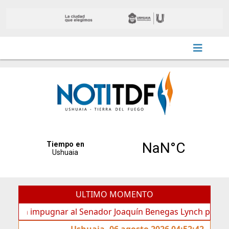
ULTIMO MOMENTO
n impugnar al Senador Joaquín Benegas Lynch por “conflicto 
Ushuaia, 06 agosto 2026 04:52:42