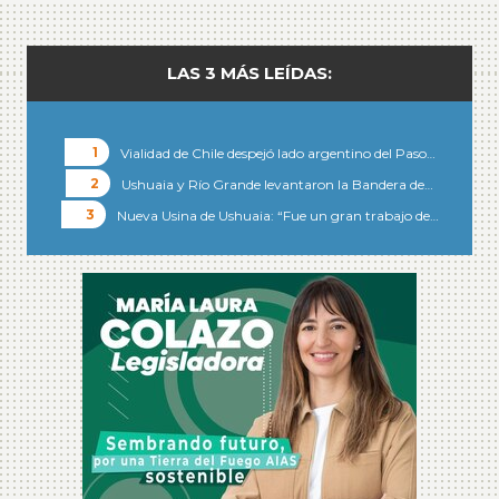
LAS 3 MÁS LEÍDAS:
Vialidad de Chile despejó lado argentino del Paso…
Ushuaia y Río Grande levantaron la Bandera de…
Nueva Usina de Ushuaia: “Fue un gran trabajo de…