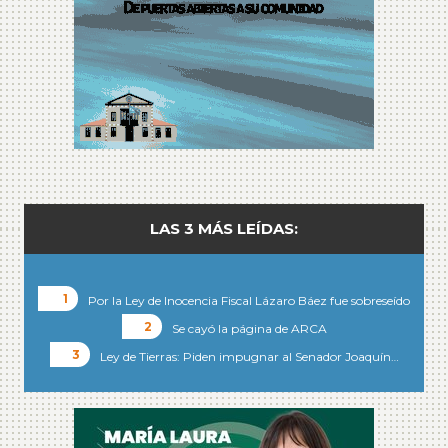
LAS 3 MÁS LEÍDAS:
Por la Ley de Inocencia Fiscal Lázaro Báez fue sobreseído
Se cayó la página de ARCA
Ley de Tierras: Piden impugnar al Senador Joaquín…