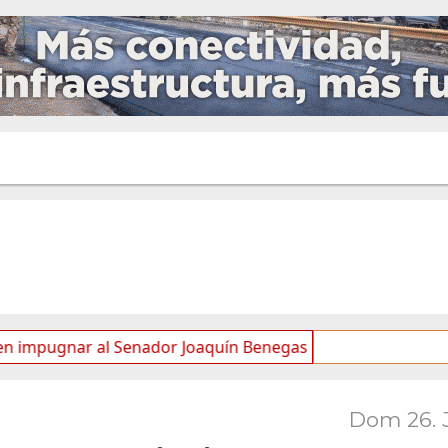
r al Senador Joaquín Benegas Lynch por “conflicto de intere
Dom 26. 