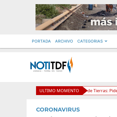
PORTADA
ARCHIVO
CATEGORIAS
ntos en Obras Privadas
ULTIMO MOMENTO
Ley de Tierras: Piden impugna
CORONAVIRUS