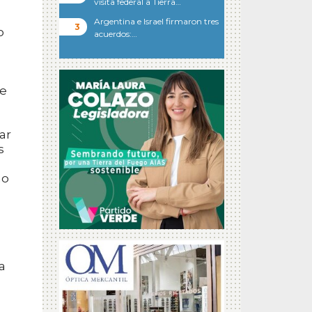
visita federal a Tierra…
Argentina e Israel firmaron tres
o
acuerdos:…
se
ar
s
ho
a