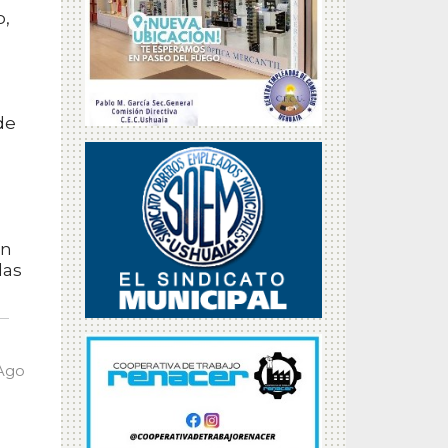
o,
de
a
on
las
 Ago