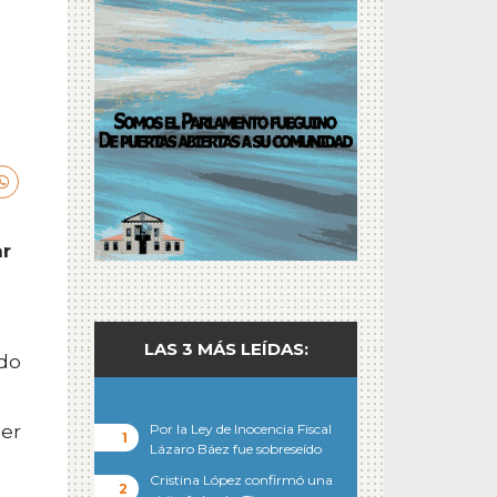
ar
LAS 3 MÁS LEÍDAS:
ido
ser
Por la Ley de Inocencia Fiscal
Lázaro Báez fue sobreseído
Cristina López confirmó una