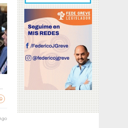
..
 Ago