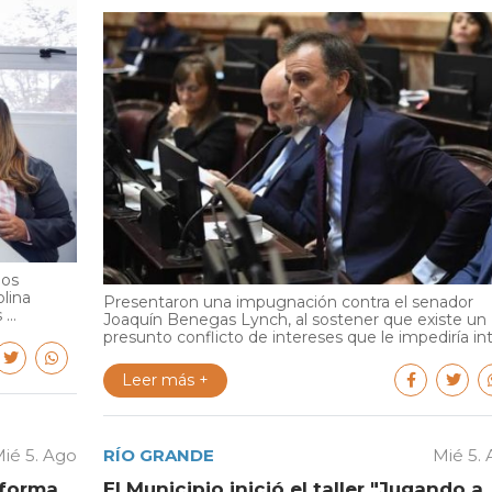
ios
olina
Presentaron una impugnación contra el senador
...
Joaquín Benegas Lynch, al sostener que existe un
presunto conflicto de intereses que le impediría int.
Leer más +
ié 5. Ago
RÍO GRANDE
Mié 5.
aforma
El Municipio inició el taller "Jugando a