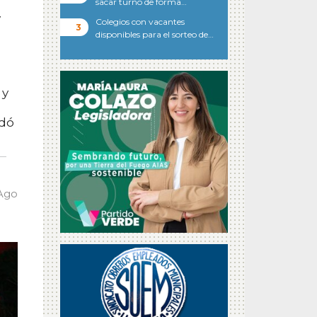
sacar turno de forma…
y
Colegios con vacantes
disponibles para el sorteo de…
 y
rdó
Ago