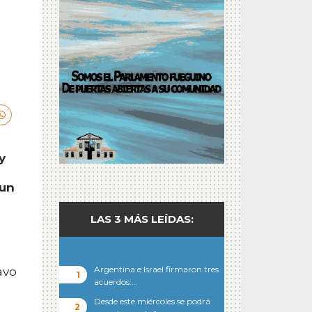
y
 un
LAS 3 MÁS LEÍDAS:
Argentina e Israel firmaron tres
avo
acuerdos:…
Desde este miércoles se podrá