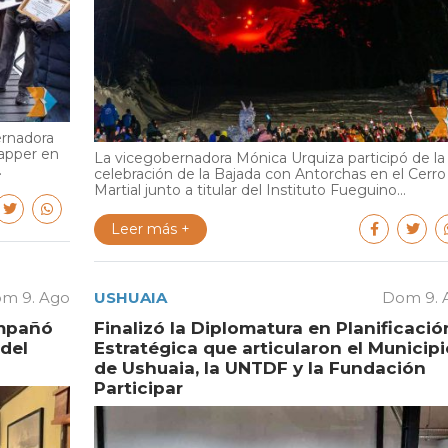
ernadora
Tapper en
La vicegobernadora Mónica Urquiza participó de la
.
celebración de la Bajada con Antorchas en el Cerro
Martial junto a titular del Instituto Fueguino...
Leer más +
m 9. Ago
USHUAIA
Dom 9. 
ompañó
Finalizó la Diplomatura en Planificació
 del
Estratégica que articularon el Municipi
de Ushuaia, la UNTDF y la Fundación
Participar