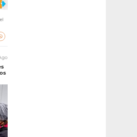
el
 Ago
es
tos