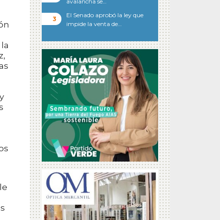
avalancha se…
El Senado aprobó la ley que
ión
impide la venta de…
 la
z,
as
y
s
os
le
es