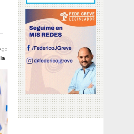
 Ago
ia