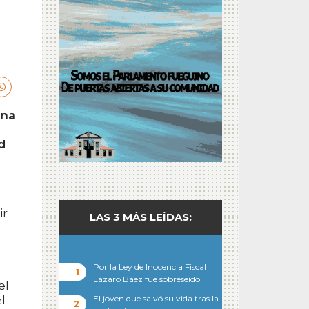
una
d
ir
LAS 3 MÁS LEÍDAS:
Por la Ley de Inocencia Fiscal
Lázaro Báez fue sobreseído
el
l
El joven que salvó su vida tras la