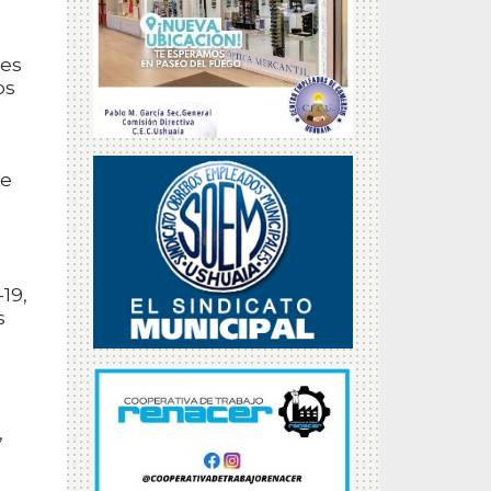
nes
os
de
19,
s
,