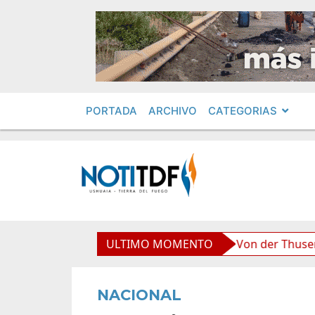
PORTADA
ARCHIVO
CATEGORIAS
oliviana”, afirmó Becerra
ULTIMO MOMENTO
Von der Thusen anunció la
NACIONAL