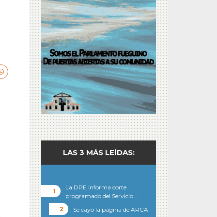
o
LAS 3 MÁS LEÍDAS:
La DPE informa corte
programado del Servicio…
Se cayó la página de ARCA