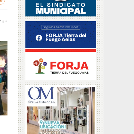
 Ago
a