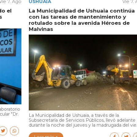
Vie 7. Ago
USHUAIA
Vie 7.
do el
La Municipalidad de Ushuaia continúa
s
con las tareas de mantenimiento y
rotulado sobre la avenida Héroes de
Malvinas
aboratorio
cular "Dr.
La Municipalidad de Ushuaia, a través de la
Subsecretaría de Servicios Públicos, llevó adelante
durante la noche del jueves y la madrugada del vie..