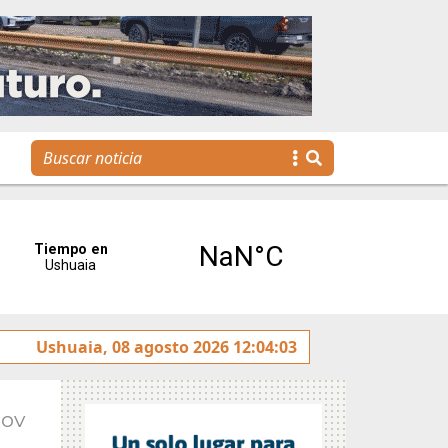
y rotulado sobre la avenida Héroes de Malvinas
Ushuaia, 08 agosto 2026 12:04:03
Gobie
Nov