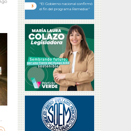
 Ago
“El Gobierno nacional confirmó
el fin del programa Remediar”
.