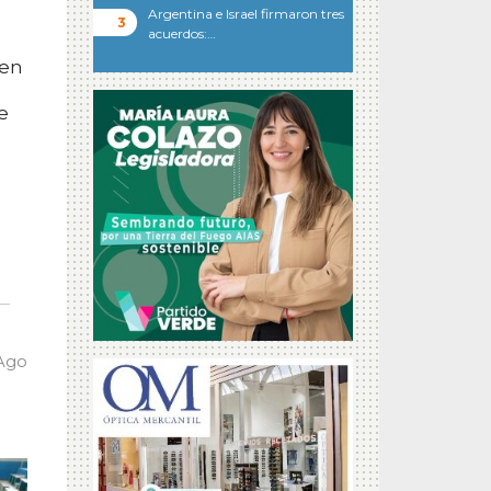
Argentina e Israel firmaron tres
acuerdos:…
 en
e
 Ago