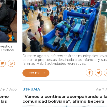
nvestiga
y Leolabs
Durante agosto, diferentes áreas municipales lleva
adelante propuestas destinada a las infancias y sus
familias. Habrá actividades recreativas...
Leer más +
Vie 7. Ago
USHUAIA
Vie 7.
como
“Vamos a continuar acompañando a l
las
comunidad boliviana”, afirmó Becerra