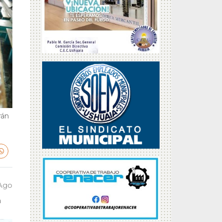
rán
 Ago
a