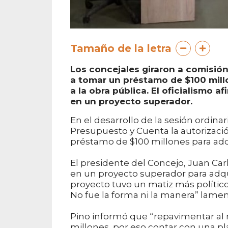
Tamaño de la letra
Los concejales giraron a comisión
a tomar un préstamo de $100 mill
a la obra pública. El oficialismo 
en un proyecto superador.
En el desarrollo de la sesión ordina
Presupuesto y Cuenta la autorización
préstamo de $100 millones para adqu
El presidente del Concejo, Juan Car
en un proyecto superador para adquir
proyecto tuvo un matiz más político 
No fue la forma ni la manera” lament
Pino informó que “repavimentar al 
millones, por eso contar con una pla