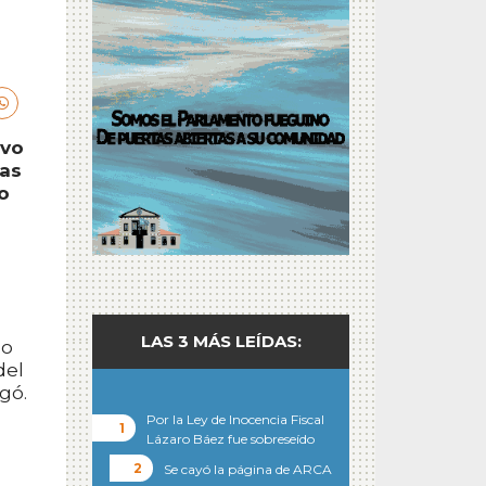
ivo
das
o
LAS 3 MÁS LEÍDAS:
do
del
gó.
Por la Ley de Inocencia Fiscal
Lázaro Báez fue sobreseído
Se cayó la página de ARCA