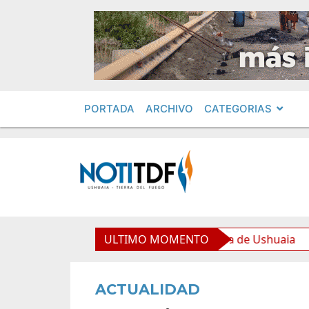
PORTADA
ARCHIVO
CATEGORIAS
equipamiento para la Nueva Usina de Ushuaia
ULTIMO MOMENTO
El Gob
ACTUALIDAD