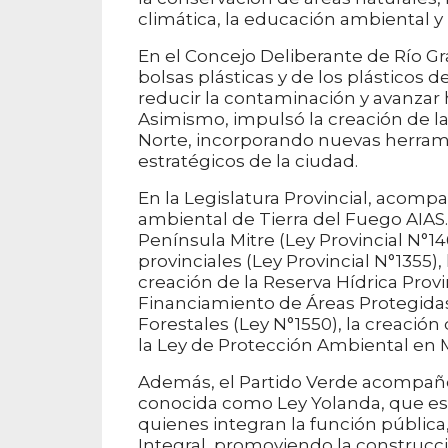
climática, la educación ambiental y 
En el Concejo Deliberante de Río Gr
bolsas plásticas y de los plásticos 
reducir la contaminación y avanza
Asimismo, impulsó la creación de l
Norte, incorporando nuevas herram
estratégicos de la ciudad.
En la Legislatura Provincial, acom
ambiental de Tierra del Fuego AIAS. 
Península Mitre (Ley Provincial N°14
provinciales (Ley Provincial N°1355),
creación de la Reserva Hídrica Provin
Financiamiento de Áreas Protegidas
Forestales (Ley N°1550), la creació
la Ley de Protección Ambiental en M
Además, el Partido Verde acompañó l
conocida como Ley Yolanda, que est
quienes integran la función pública
Integral, promoviendo la construc