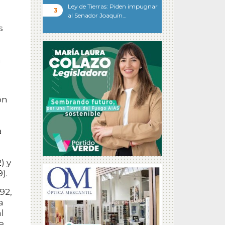
Ley de Tierras: Piden impugnar
al Senador Joaquín…
s
a
ón
a
) y
).
92,
a
l
e.