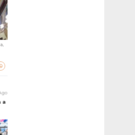
a,
 Ago
a a