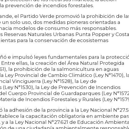
la prevención de incendios forestales.
ande, el Partido Verde promovió la prohibición de la
de un solo uso, dos medidas pioneras orientadas a
r hacia modelos de consumo más responsables.
as Reservas Naturales Urbanas Punta Popper y Cost
ientas para la conservación de ecosistemas
pañó e impulsó leyes fundamentales para la protecci
Entre ellas, la creación del Área Natural Protegida
61), la prohibición de la salmonicultura en aguas
 la Ley Provincial de Cambio Climático (Ley N°1470), l
cial Vinciguerra (Ley N°1528), la Ley de
 (Ley N°1530), la Ley de Prevención de Incendios
n del Cuerpo Provincial de Guardaparques (Ley N°1572
ateria de Incendios Forestales y Rurales (Ley N°1579
a adhesión de la provincia a la Ley Nacional N°27.5
ablece la capacitación obligatoria en ambiente par
, y a la Ley Nacional N°27.621 de Educación Ambienta
ción de una ciudadanía ambientalmente responsabl