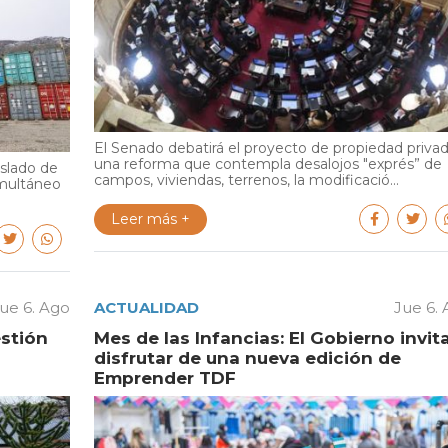
El Senado debatirá el proyecto de propiedad privad
una reforma que contempla desalojos "exprés” de
aslado de
campos, viviendas, terrenos, la modificació...
multáneo
Leer más +
ue 6. Ago
ACTUALIDAD
Jue 6.
estión
Mes de las Infancias: El Gobierno invit
disfrutar de una nueva edición de
Emprender TDF