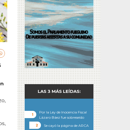
S
en
LAS 3 MÁS LEÍDAS:
zo,
Por la Ley de Inocencia Fiscal
Lázaro Báez fue sobreseído
os,
Se cayó la página de ARCA