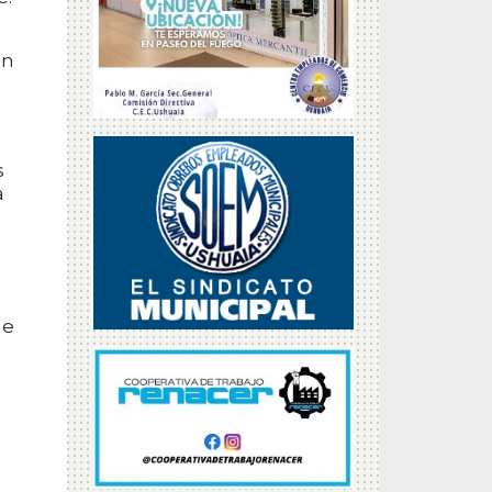
on
s
a
le