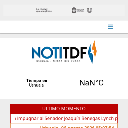
ULTIMO MOMENTO
 impugnar al Senador Joaquín Benegas Lynch por “conflicto 
Ushuaia, 06 agosto 2026 05:07:54