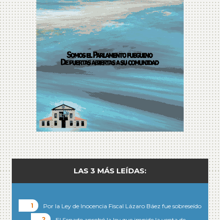
LAS 3 MÁS LEÍDAS:
Por la Ley de Inocencia Fiscal Lázaro Báez fue sobreseído
El Senado aprobó la ley que impide la venta de…