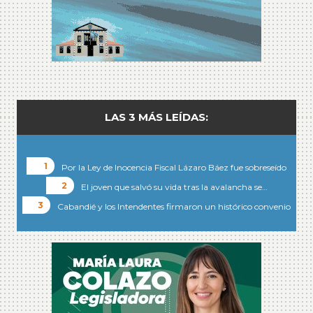
LAS 3 MÁS LEÍDAS:
Por la Ley de Inocencia Fiscal Lázaro Báez fue sobreseído
El joven que salvó su vida tras la avalancha se…
Cabandié y los Intendentes firmaron un histórico convenio