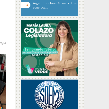
Argentina e Israel firmaron tres
acuerdos:…
 Ago