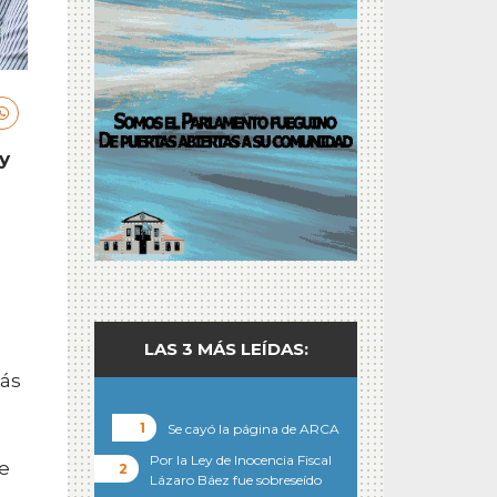
y
LAS 3 MÁS LEÍDAS:
más
Se cayó la página de ARCA
Por la Ley de Inocencia Fiscal
e
Lázaro Báez fue sobreseído