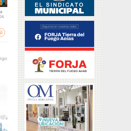
ga
bs
 Ago