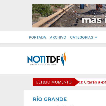
PORTADA
ARCHIVO
CATEGORIAS
e la Propiedad Privada
ULTIMO MOMENTO
Leolabs: Citarán a exfuncionar
RÍO GRANDE