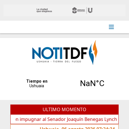
ULTIMO MOMENTO
n impugnar al Senador Joaquín Benegas Lynch por “conflicto 
Ushuaia, 06 agosto 2026 07:24:34