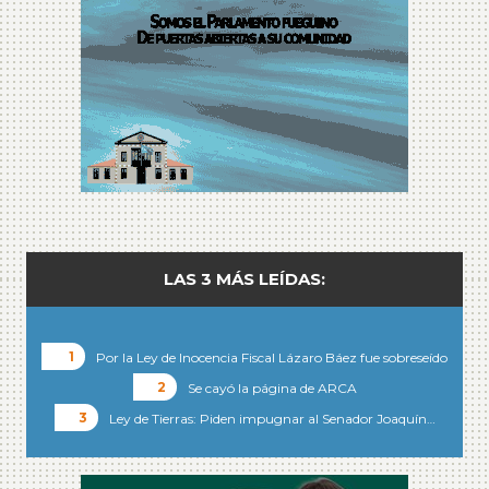
LAS 3 MÁS LEÍDAS:
Por la Ley de Inocencia Fiscal Lázaro Báez fue sobreseído
Se cayó la página de ARCA
Ley de Tierras: Piden impugnar al Senador Joaquín…