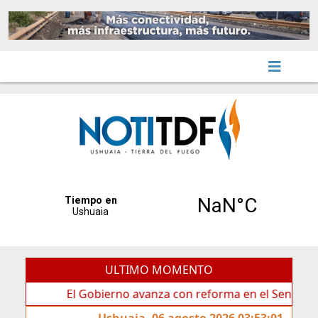
ULTIMO MOMENTO
El Gobierno avanza con reforma en el Senado
Id
Ushuaia, 06 agosto 2026 03:53:01