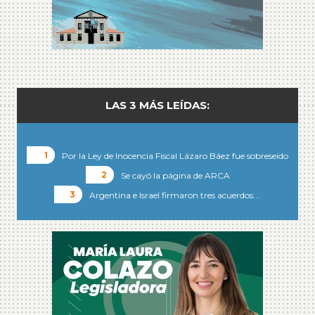
LAS 3 MÁS LEÍDAS:
Por la Ley de Inocencia Fiscal Lázaro Báez fue sobreseído
Se cayó la página de ARCA
Argentina e Israel firmaron tres acuerdos:…