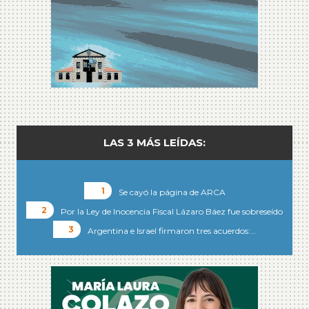
LAS 3 MÁS LEÍDAS:
Se cayó la página de ARCA
Por la Ley de Inocencia Fiscal Lázaro Báez fue sobreseído
Argentina e Israel firmaron tres acuerdos:…