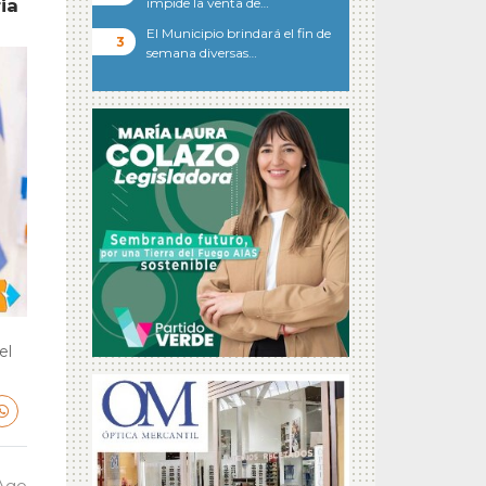
impide la venta de…
ia
El Municipio brindará el fin de
semana diversas…
el
 Ago