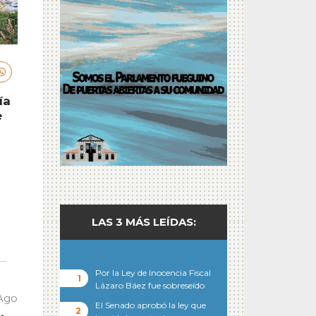
ía
e
LAS 3 MÁS LEÍDAS:
Por la Ley de Inocencia Fiscal
Lázaro Báez fue sobreseído
 Ago
El Senado aprobó la ley que