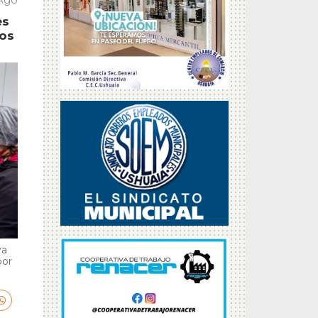
es
tos
va
por