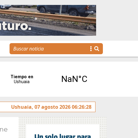
Se realizó la reunión de Labor Parlamentaria previa a la 
Ushuaia, 07 agosto 2026 06:26:28
Ene