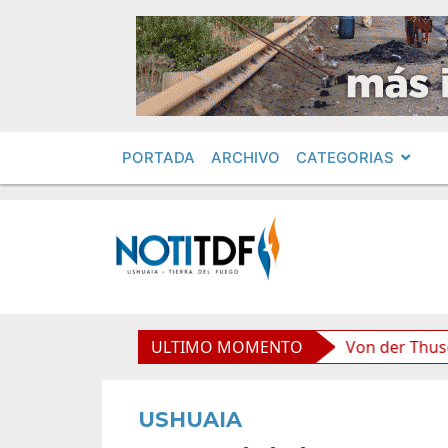
PORTADA
ARCHIVO
CATEGORIAS
d boliviana”, afirmó Becerra
ULTIMO MOMENTO
Von der Thusen anunció
USHUAIA