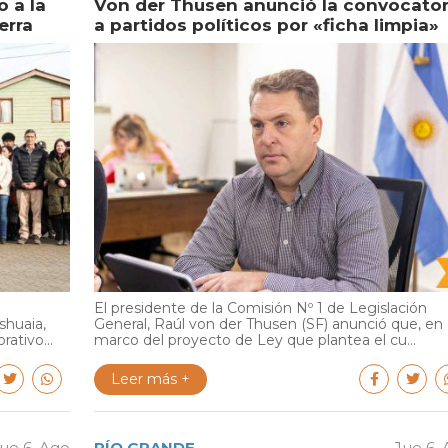
 a la
Von der Thusen anunció la convocator
erra
a partidos políticos por «ficha limpia»
El presidente de la Comisión Nº 1 de Legislación
shuaia,
General, Raúl von der Thusen (SF) anunció que, en 
ativo...
marco del proyecto de Ley que plantea el cu...
Leer más +
ue 6. Ago
RÍO GRANDE
Jue 6.