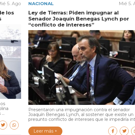
ié 5. Ago
NACIONAL
Mié 5.
de los
Ley de Tierras: Piden impugnar al
s
Senador Joaquín Benegas Lynch por
“conflicto de intereses”
ios
olina
Presentaron una impugnación contra el senador
...
Joaquín Benegas Lynch, al sostener que existe un
presunto conflicto de intereses que le impediría int.
Leer más +