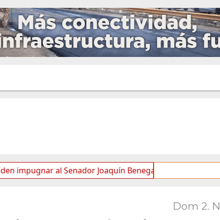
gnar al Senador Joaquín Benegas Lynch por “conflicto de int
Dom 2. 