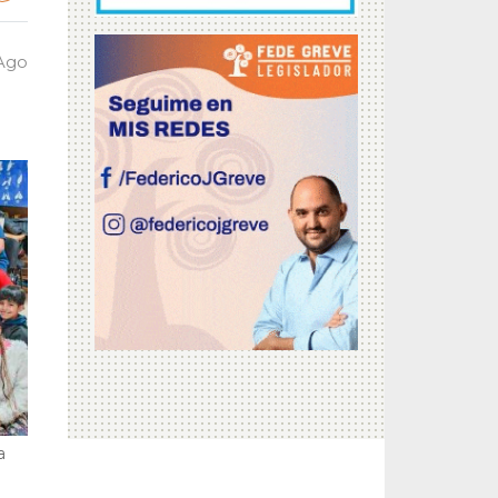
 Ago
a