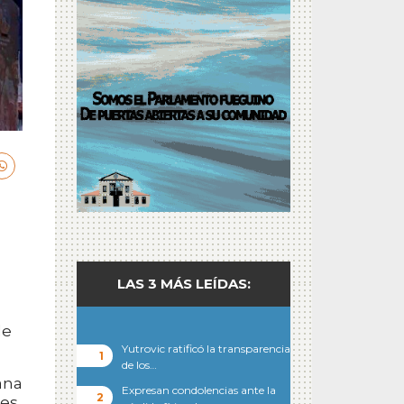
LAS 3 MÁS LEÍDAS:
de
Yutrovic ratificó la transparencia
de los…
ana
Expresan condolencias ante la
nes