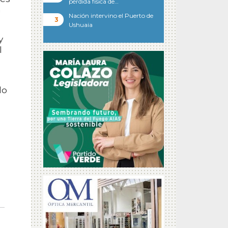
pérdida física de…
a
Nación intervino el Puerto de
Ushuaia
y
l
do