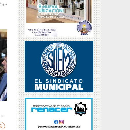
 Ago
..