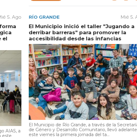
ié 5. Ago
RÍO GRANDE
Mié 5.
aforma
El Municipio inició el taller "Jugando a
égica
derribar barreras" para promover la
 el
accesibilidad desde las infancias
El Municipio de Río Grande, a través de la Secretarí
de Género y Desarrollo Comunitario, llevó adelante
go AIAS, a
este viernes la primera jornada del ta...
ó este