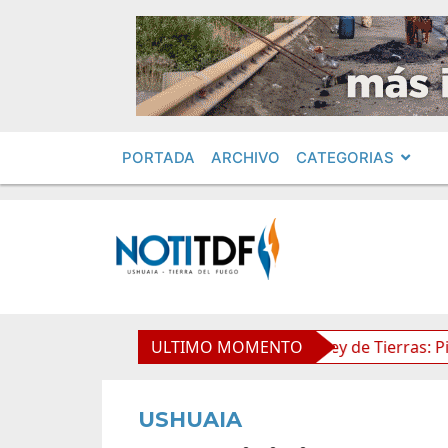
PORTADA
ARCHIVO
CATEGORIAS
mientos en Obras Privadas
ULTIMO MOMENTO
Ley de Tierras: Piden impu
USHUAIA