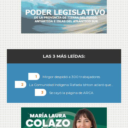
LAS 3 MÁS LEÍDAS:
Mirgor despidió a 300 trabajadores
La Comunidad Indígena Rafaela Ishton aclaró que…
Se cayó la página de ARCA