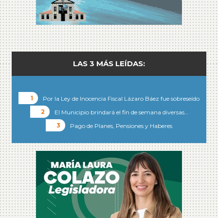
LAS 3 MÁS LEÍDAS:
Por la Ley de Inocencia Fiscal Lázaro Báez fue sobreseído
El Municipio brindará el fin de semana diversas…
Pago de Planes, Pensiones y Haberes