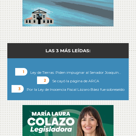
LAS 3 MÁS LEÍDAS:
Ley de Tierras: Piden impugnar al Senador Joaquín…
Se cayó la página de ARCA
Por la Ley de Inocencia Fiscal Lázaro Báez fue sobreseído