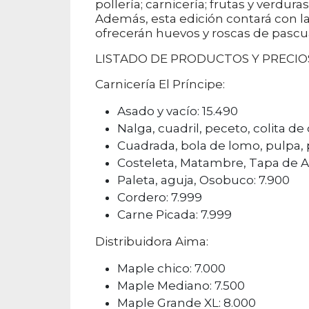
pollería; carnicería; frutas y verdura
Además, esta edición contará con 
ofrecerán huevos y roscas de pascua
LISTADO DE PRODUCTOS Y PRECIO
Carnicería El Príncipe:
Asado y vacío: 15.490
Nalga, cuadril, peceto, colita de 
Cuadrada, bola de lomo, pulpa, p
Costeleta, Matambre, Tapa de As
Paleta, aguja, Osobuco: 7.900
Cordero: 7.999
Carne Picada: 7.999
Distribuidora Aima:
Maple chico: 7.000
Maple Mediano: 7.500
Maple Grande XL: 8.000