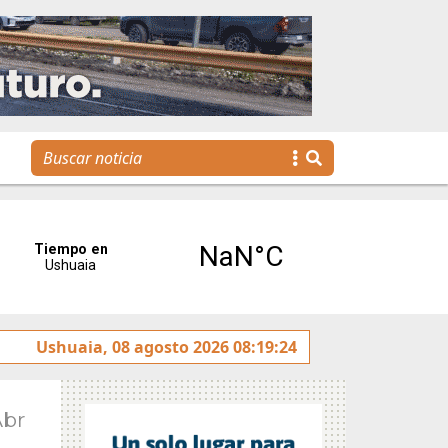
o sobre la avenida Héroes de Malvinas
Ushuaia, 08 agosto 2026 08:19:24
Gobierno invit
Abr