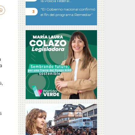
la Policía Federal…
“El Gobierno nacional confirmó
el fin del programa Remediar”
a
a
s,
s