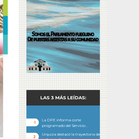
LAS 3 MÁS LEÍDAS:
La DPE informa corte
programado del Servicio…
Urquiza destacó la trayectoria de