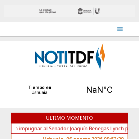
ULTIMO MOMENTO
 impugnar al Senador Joaquín Benegas Lynch por “conflicto 
Ushuaia, 06 agosto 2026 09:53:20