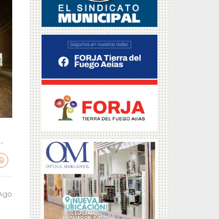
.
 Ago
a