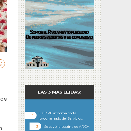
LAS 3 MÁS LEÍDAS:
 de
La DPE informa corte
programado del Servicio…
Se cayó la página de ARCA
n