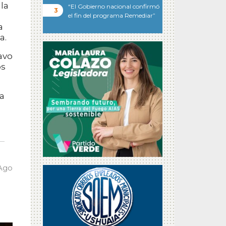
la
“El Gobierno nacional confirmó
el fin del programa Remediar”
a
a.
avo
os
ta
 Ago