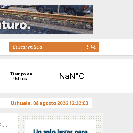
otulado sobre la avenida Héroes de Malvinas
Ushuaia, 08 agosto 2026 12:32:03
Gobiern
Oct