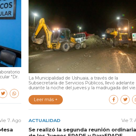
aboratorio
cular "Dr.
La Municipalidad de Ushuaia, a través de la
Subsecretaría de Servicios Públicos, llevó adelante
durante la noche del jueves y la madrugada del vie..
Leer más +
Vie 7. Ago
ACTUALIDAD
Vie 7.
 Mesa
Se realizó la segunda reunión ordinari
de los Juegos EPADE y ParaEPADE