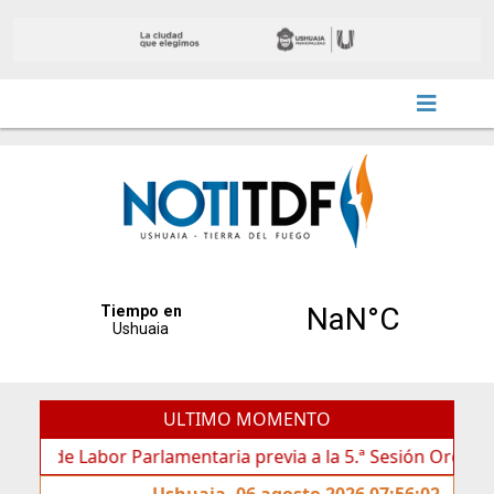
ULTIMO MOMENTO
abor Parlamentaria previa a la 5.ª Sesión Ordinaria
La
Ushuaia, 06 agosto 2026 07:56:02