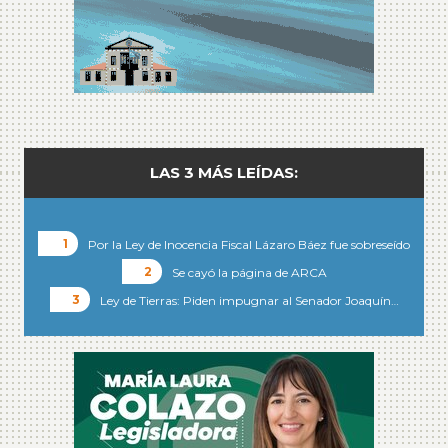
LAS 3 MÁS LEÍDAS:
Por la Ley de Inocencia Fiscal Lázaro Báez fue sobreseído
Se cayó la página de ARCA
Ley de Tierras: Piden impugnar al Senador Joaquín…