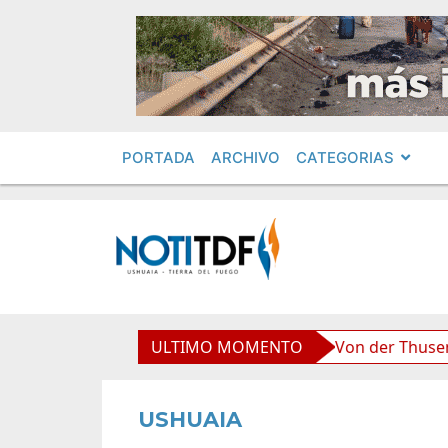
PORTADA
ARCHIVO
CATEGORIAS
d boliviana”, afirmó Becerra
ULTIMO MOMENTO
Von der Thusen anunció
USHUAIA