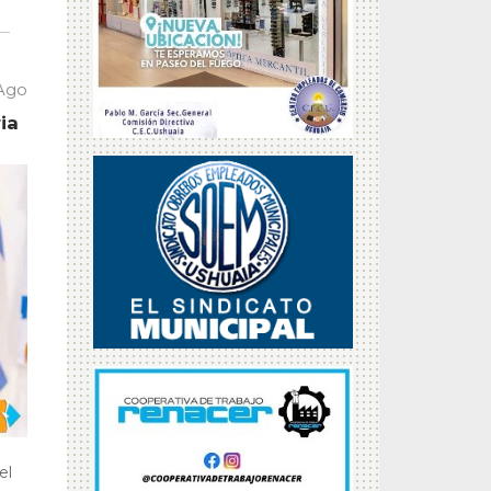
 Ago
ia
el