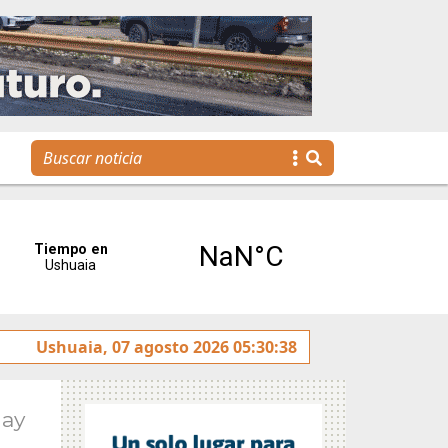
Se realizó la reunión de Labor Parlamentaria previa a la 
Ushuaia, 07 agosto 2026 05:30:38
May