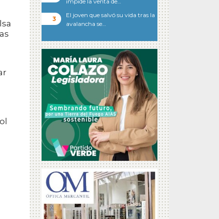
impide la venta de…
El joven que salvó su vida tras la
lsa
avalancha se…
las
ar
ol