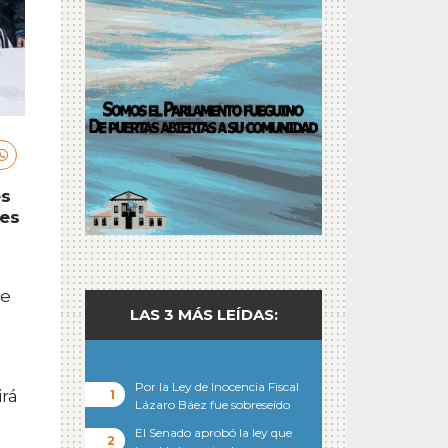
es
res
de
LAS 3 MÁS LEÍDAS:
a
Por la Ley de Inocencia Fiscal
irá
Lázaro Báez fue sobreseído
El Senado aprobó la ley que