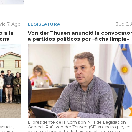
Vie 7. Ago
LEGISLATURA
Jue 6.
 a la
Von der Thusen anunció la convocator
erra
a partidos políticos por «ficha limpia»
El presidente de la Comisión Nº 1 de Legislación
shuaia,
General, Raúl von der Thusen (SF) anunció que, en 
ativo...
marco del proyecto de Ley que plantea el cu...