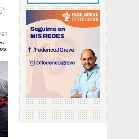
 Ago
es
tos