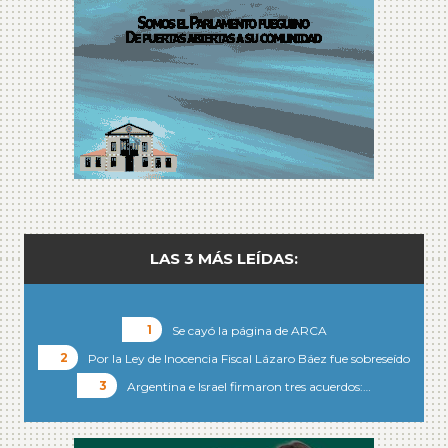
LAS 3 MÁS LEÍDAS:
Se cayó la página de ARCA
Por la Ley de Inocencia Fiscal Lázaro Báez fue sobreseído
Argentina e Israel firmaron tres acuerdos:…