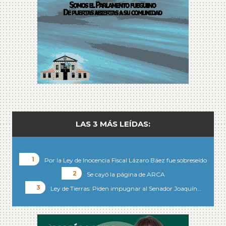
LAS 3 MÁS LEÍDAS:
Por la Ley de Inocencia Fiscal Lázaro Báez fue sobreseído
Se cayó la página de ARCA
Ley de Tierras: Piden impugnar al Senador Joaquín…