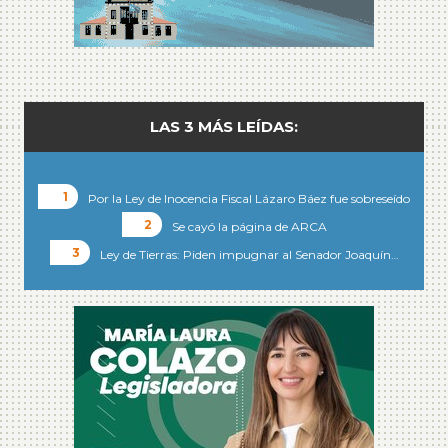
LAS 3 MÁS LEÍDAS:
Por la Ley de Inocencia Fiscal Lázaro Báez fue sobreseído
Se cayó la página de ARCA
Ley de Tierras: Piden impugnar al Senador Joaquín…