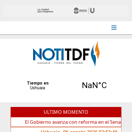
ULTIMO MOMENTO
El Gobierno avanza con reforma en el Senado
Ideas
Ushuaia, 06 agosto 2026 02:53:46